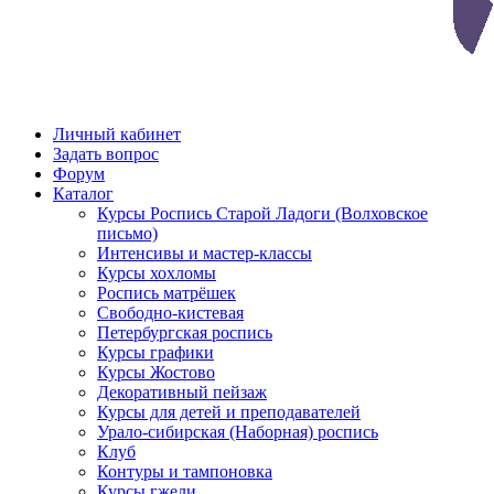
Личный кабинет
Задать вопрос
Форум
Каталог
Курсы Роспись Старой Ладоги (Волховское
письмо)
Интенсивы и мастер-классы
Курсы хохломы
Роспись матрёшек
Свободно-кистевая
Петербургская роспись
Курсы графики
Курсы Жостово
Декоративный пейзаж
Курсы для детей и преподавателей
Урало-сибирская (Наборная) роспись
Клуб
Контуры и тампоновка
Курсы гжели