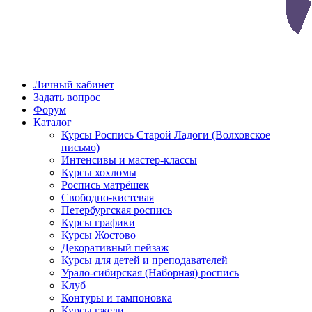
Личный кабинет
Задать вопрос
Форум
Каталог
Курсы Роспись Старой Ладоги (Волховское
письмо)
Интенсивы и мастер-классы
Курсы хохломы
Роспись матрёшек
Свободно-кистевая
Петербургская роспись
Курсы графики
Курсы Жостово
Декоративный пейзаж
Курсы для детей и преподавателей
Урало-сибирская (Наборная) роспись
Клуб
Контуры и тампоновка
Курсы гжели