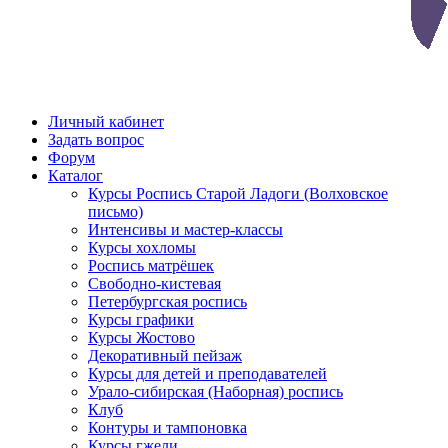
Личный кабинет
Задать вопрос
Форум
Каталог
Курсы Роспись Старой Ладоги (Волховское
письмо)
Интенсивы и мастер-классы
Курсы хохломы
Роспись матрёшек
Свободно-кистевая
Петербургская роспись
Курсы графики
Курсы Жостово
Декоративный пейзаж
Курсы для детей и преподавателей
Урало-сибирская (Наборная) роспись
Клуб
Контуры и тампоновка
Курсы гжели