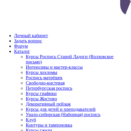
Личный кабинет
Задать вопрос
Форум
Каталог
Курсы Роспись Старой Ладоги (Волховское
письмо)
Интенсивы и мастер-классы
Курсы хохломы
Роспись матрёшек
Свободно-кистевая
Петербургская роспись
Курсы графики
Курсы Жостово
Декоративный пейзаж
Курсы для детей и преподавателей
Урало-сибирская (Наборная) роспись
Клуб
Контуры и тампоновка
Курсы гжели