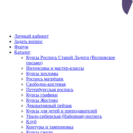
Личный кабинет
Задать вопрос
Форум
Каталог
Курсы Роспись Старой Ладоги (Волховское
письмо)
Интенсивы и мастер-классы
Курсы хохломы
Роспись матрёшек
Свободно-кистевая
Петербургская роспись
Курсы графики
Курсы Жостово
Декоративный пейзаж
Курсы для детей и преподавателей
Урало-сибирская (Наборная) роспись
Клуб
Контуры и тампоновка
Курсы гжели