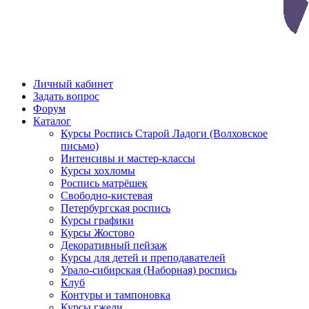
Личный кабинет
Задать вопрос
Форум
Каталог
Курсы Роспись Старой Ладоги (Волховское
письмо)
Интенсивы и мастер-классы
Курсы хохломы
Роспись матрёшек
Свободно-кистевая
Петербургская роспись
Курсы графики
Курсы Жостово
Декоративный пейзаж
Курсы для детей и преподавателей
Урало-сибирская (Наборная) роспись
Клуб
Контуры и тампоновка
Курсы гжели