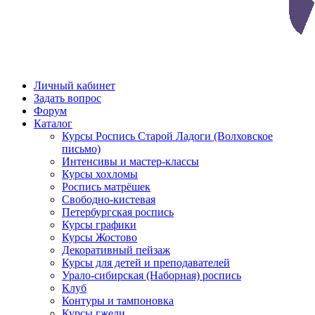
Личный кабинет
Задать вопрос
Форум
Каталог
Курсы Роспись Старой Ладоги (Волховское
письмо)
Интенсивы и мастер-классы
Курсы хохломы
Роспись матрёшек
Свободно-кистевая
Петербургская роспись
Курсы графики
Курсы Жостово
Декоративный пейзаж
Курсы для детей и преподавателей
Урало-сибирская (Наборная) роспись
Клуб
Контуры и тампоновка
Курсы гжели