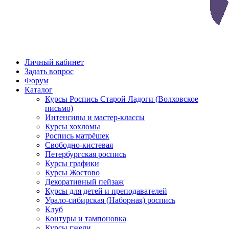
Личный кабинет
Задать вопрос
Форум
Каталог
Курсы Роспись Старой Ладоги (Волховское
письмо)
Интенсивы и мастер-классы
Курсы хохломы
Роспись матрёшек
Свободно-кистевая
Петербургская роспись
Курсы графики
Курсы Жостово
Декоративный пейзаж
Курсы для детей и преподавателей
Урало-сибирская (Наборная) роспись
Клуб
Контуры и тампоновка
Курсы гжели