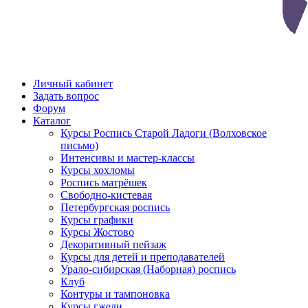
Личный кабинет
Задать вопрос
Форум
Каталог
Курсы Роспись Старой Ладоги (Волховское
письмо)
Интенсивы и мастер-классы
Курсы хохломы
Роспись матрёшек
Свободно-кистевая
Петербургская роспись
Курсы графики
Курсы Жостово
Декоративный пейзаж
Курсы для детей и преподавателей
Урало-сибирская (Наборная) роспись
Клуб
Контуры и тампоновка
Курсы гжели