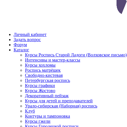
Личный кабинет
Задать вопрос
Форум
Каталог
Курсы Роспись Старой Ладоги (Волховское письмо)
Интенсивы и мастер-классы
Курсы хохломы
Роспись матрёшек
Свободно-кистевая
Петербургская роспись
Курсы графики
Курсы Жостово
Декоративный пейзаж
Курсы для детей и преподавателей
Урало-сибирская (Наборная) роспись
Клуб
Контуры и тампоновка
Курсы гжели
Курсы Городецкой росписи