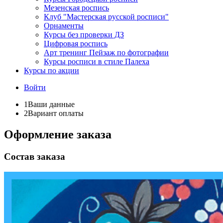
Мезенская роспись
Клуб "Мастерская русской росписи"
Орнаменты
Курсы без проверки ДЗ
Цифровая роспись
Арт тренинг Пейзаж по фотографии
Курсы росписи в стиле Палеха
Курсы по акции
Войти
1
Ваши данные
2
Вариант оплаты
Оформление заказа
Состав заказа