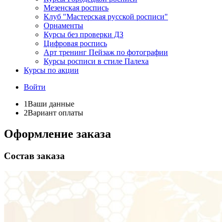
Мезенская роспись
Клуб "Мастерская русской росписи"
Орнаменты
Курсы без проверки ДЗ
Цифровая роспись
Арт тренинг Пейзаж по фотографии
Курсы росписи в стиле Палеха
Курсы по акции
Войти
1
Ваши данные
2
Вариант оплаты
Оформление заказа
Состав заказа