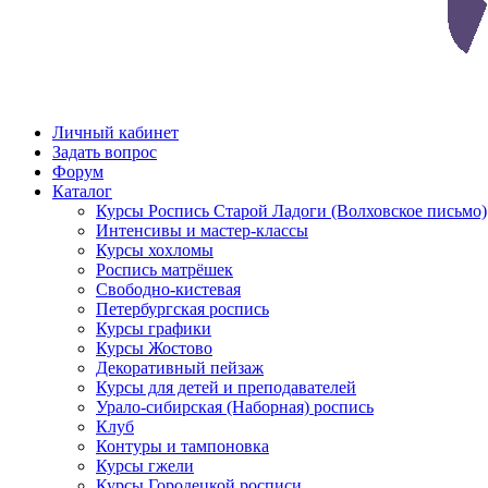
Личный кабинет
Задать вопрос
Форум
Каталог
Курсы Роспись Старой Ладоги (Волховское письмо)
Интенсивы и мастер-классы
Курсы хохломы
Роспись матрёшек
Свободно-кистевая
Петербургская роспись
Курсы графики
Курсы Жостово
Декоративный пейзаж
Курсы для детей и преподавателей
Урало-сибирская (Наборная) роспись
Клуб
Контуры и тампоновка
Курсы гжели
Курсы Городецкой росписи