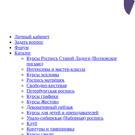
Личный кабинет
Задать вопрос
Форум
Каталог
Курсы Роспись Старой Ладоги (Волховское
письмо)
Интенсивы и мастер-классы
Курсы хохломы
Роспись матрёшек
Свободно-кистевая
Петербургская роспись
Курсы графики
Курсы Жостово
Декоративный пейзаж
Курсы для детей и преподавателей
Урало-сибирская (Наборная) роспись
Клуб
Контуры и тампоновка
Курсы гжели