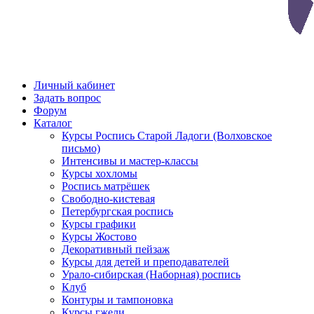
Личный кабинет
Задать вопрос
Форум
Каталог
Курсы Роспись Старой Ладоги (Волховское
письмо)
Интенсивы и мастер-классы
Курсы хохломы
Роспись матрёшек
Свободно-кистевая
Петербургская роспись
Курсы графики
Курсы Жостово
Декоративный пейзаж
Курсы для детей и преподавателей
Урало-сибирская (Наборная) роспись
Клуб
Контуры и тампоновка
Курсы гжели