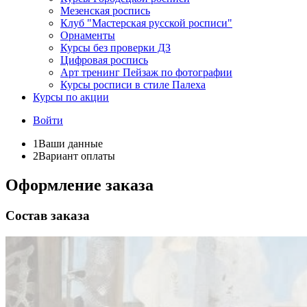
Мезенская роспись
Клуб "Мастерская русской росписи"
Орнаменты
Курсы без проверки ДЗ
Цифровая роспись
Арт тренинг Пейзаж по фотографии
Курсы росписи в стиле Палеха
Курсы по акции
Войти
1
Ваши данные
2
Вариант оплаты
Оформление заказа
Состав заказа