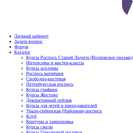
Личный кабинет
Задать вопрос
Форум
Каталог
Курсы Роспись Старой Ладоги (Волховское письмо)
Интенсивы и мастер-классы
Курсы хохломы
Роспись матрёшек
Свободно-кистевая
Петербургская роспись
Курсы графики
Курсы Жостово
Декоративный пейзаж
Курсы для детей и преподавателей
Урало-сибирская (Наборная) роспись
Клуб
Контуры и тампоновка
Курсы гжели
Курсы Городецкой росписи