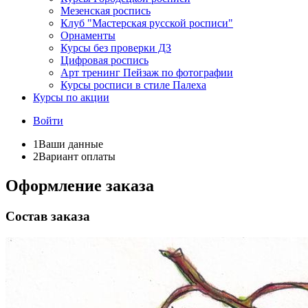
Мезенская роспись
Клуб "Мастерская русской росписи"
Орнаменты
Курсы без проверки ДЗ
Цифровая роспись
Арт тренинг Пейзаж по фотографии
Курсы росписи в стиле Палеха
Курсы по акции
Войти
1
Ваши данные
2
Вариант оплаты
Оформление заказа
Состав заказа