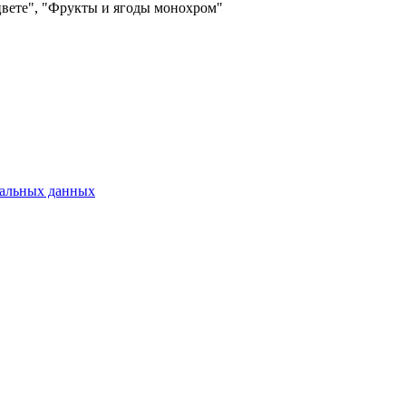
 цвете", "Фрукты и ягоды монохром"
нальных данных