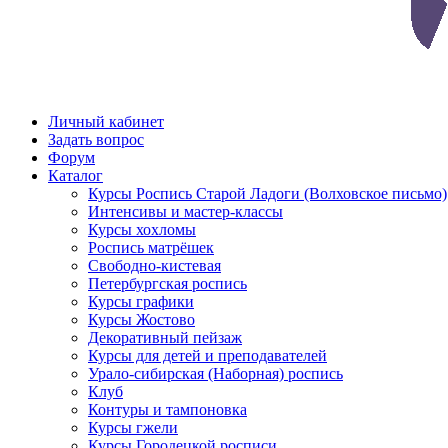
Личный кабинет
Задать вопрос
Форум
Каталог
Курсы Роспись Старой Ладоги (Волховское письмо)
Интенсивы и мастер-классы
Курсы хохломы
Роспись матрёшек
Свободно-кистевая
Петербургская роспись
Курсы графики
Курсы Жостово
Декоративный пейзаж
Курсы для детей и преподавателей
Урало-сибирская (Наборная) роспись
Клуб
Контуры и тампоновка
Курсы гжели
Курсы Городецкой росписи