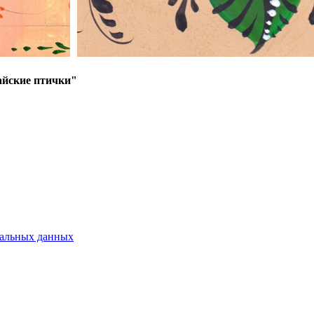
айские птички"
нальных данных