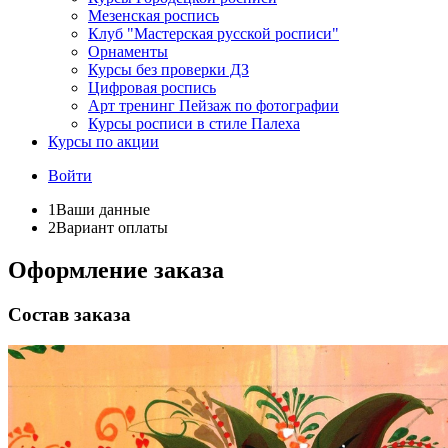
Мезенская роспись
Клуб "Мастерская русской росписи"
Орнаменты
Курсы без проверки ДЗ
Цифровая роспись
Арт тренинг Пейзаж по фотографии
Курсы росписи в стиле Палеха
Курсы по акции
Войти
1
Ваши данные
2
Вариант оплаты
Оформление заказа
Состав заказа