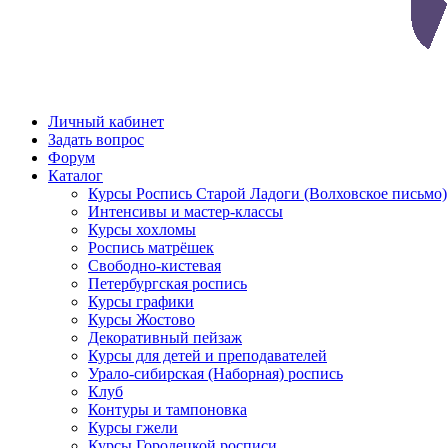
Личный кабинет
Задать вопрос
Форум
Каталог
Курсы Роспись Старой Ладоги (Волховское письмо)
Интенсивы и мастер-классы
Курсы хохломы
Роспись матрёшек
Свободно-кистевая
Петербургская роспись
Курсы графики
Курсы Жостово
Декоративный пейзаж
Курсы для детей и преподавателей
Урало-сибирская (Наборная) роспись
Клуб
Контуры и тампоновка
Курсы гжели
Курсы Городецкой росписи